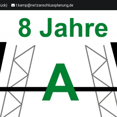
rück)
t.kamp@netzanschlussplanung,de