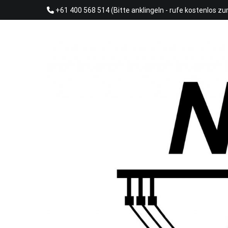
Skip
+61 400 568 514 (Bitte anklingeln - rufe kostenlos zu
to
content