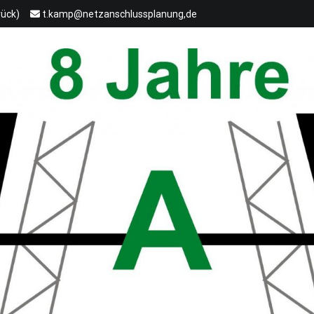
rück)
t.kamp@netzanschlussplanung,de