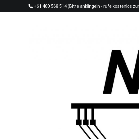
Skip
+61 400 568 514 (Bitte anklingeln - rufe kostenlos zu
to
content