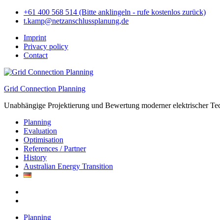
Skip
+61 400 568 514 (Bitte anklingeln - rufe kostenlos zurück)
to
t.kamp@netzanschlussplanung,de
content
Imprint
Privacy policy
Contact
Grid Connection Planning
Unabhängige Projektierung und Bewertung moderner elektrischer Tec
Planning
Evaluation
Optimisation
References / Partner
History
Australian Energy Transition
Planning